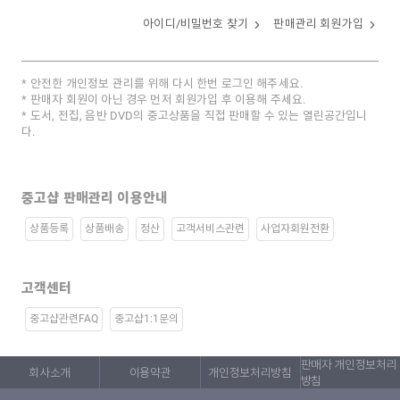
아이디/비밀번호 찾기
판매관리 회원가입
안전한 개인정보 관리를 위해 다시 한번 로그인 해주세요.
판매자 회원이 아닌 경우 먼저 회원가입 후 이용해 주세요.
도서, 전집, 음반 DVD의 중고상품을 직접 판매할 수 있는 열린공간입니
다.
중고샵 판매관리 이용안내
상품등록
상품배송
정산
고객서비스관련
사업자회원전환
고객센터
중고샵관련FAQ
중고샵1:1문의
판매자 개인정보처리
회사소개
이용약관
개인정보처리방침
방침