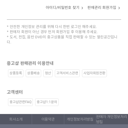
아이디/비밀번호 찾기
판매관리 회원가입
안전한 개인정보 관리를 위해 다시 한번 로그인 해주세요.
판매자 회원이 아닌 경우 먼저 회원가입 후 이용해 주세요.
도서, 전집, 음반 DVD의 중고상품을 직접 판매할 수 있는 열린공간입니
다.
중고샵 판매관리 이용안내
상품등록
상품배송
정산
고객서비스관련
사업자회원전환
고객센터
중고샵관련FAQ
중고샵1:1문의
판매자 개인정보처리
회사소개
이용약관
개인정보처리방침
방침