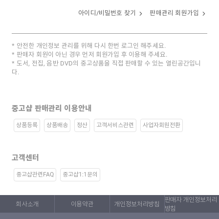
아이디/비밀번호 찾기
판매관리 회원가입
안전한 개인정보 관리를 위해 다시 한번 로그인 해주세요.
판매자 회원이 아닌 경우 먼저 회원가입 후 이용해 주세요.
도서, 전집, 음반 DVD의 중고상품을 직접 판매할 수 있는 열린공간입니
다.
중고샵 판매관리 이용안내
상품등록
상품배송
정산
고객서비스관련
사업자회원전환
고객센터
중고샵관련FAQ
중고샵1:1문의
판매자 개인정보처리
회사소개
이용약관
개인정보처리방침
방침