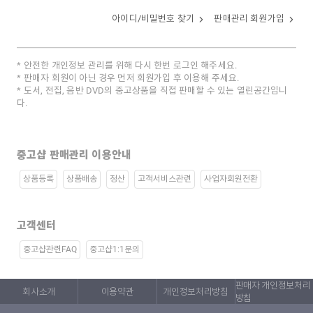
아이디/비밀번호 찾기
판매관리 회원가입
안전한 개인정보 관리를 위해 다시 한번 로그인 해주세요.
판매자 회원이 아닌 경우 먼저 회원가입 후 이용해 주세요.
도서, 전집, 음반 DVD의 중고상품을 직접 판매할 수 있는 열린공간입니
다.
중고샵 판매관리 이용안내
상품등록
상품배송
정산
고객서비스관련
사업자회원전환
고객센터
중고샵관련FAQ
중고샵1:1문의
판매자 개인정보처리
회사소개
이용약관
개인정보처리방침
방침