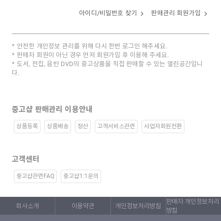
아이디/비밀번호 찾기
판매관리 회원가입
안전한 개인정보 관리를 위해 다시 한번 로그인 해주세요.
판매자 회원이 아닌 경우 먼저 회원가입 후 이용해 주세요.
도서, 전집, 음반 DVD의 중고상품을 직접 판매할 수 있는 열린공간입니
다.
중고샵 판매관리 이용안내
상품등록
상품배송
정산
고객서비스관련
사업자회원전환
고객센터
중고샵관련FAQ
중고샵1:1문의
판매자 개인정보처리
회사소개
이용약관
개인정보처리방침
방침