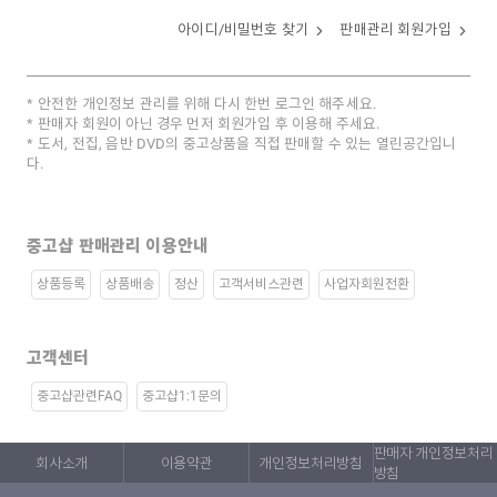
아이디/비밀번호 찾기
판매관리 회원가입
안전한 개인정보 관리를 위해 다시 한번 로그인 해주세요.
판매자 회원이 아닌 경우 먼저 회원가입 후 이용해 주세요.
도서, 전집, 음반 DVD의 중고상품을 직접 판매할 수 있는 열린공간입니
다.
중고샵 판매관리 이용안내
상품등록
상품배송
정산
고객서비스관련
사업자회원전환
고객센터
중고샵관련FAQ
중고샵1:1문의
판매자 개인정보처리
회사소개
이용약관
개인정보처리방침
방침