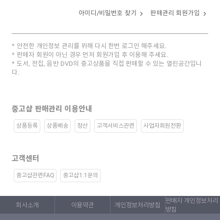
아이디/비밀번호 찾기
판매관리 회원가입
안전한 개인정보 관리를 위해 다시 한번 로그인 해주세요.
판매자 회원이 아닌 경우 먼저 회원가입 후 이용해 주세요.
도서, 전집, 음반 DVD의 중고상품을 직접 판매할 수 있는 열린공간입니
다.
중고샵 판매관리 이용안내
상품등록
상품배송
정산
고객서비스관련
사업자회원전환
고객센터
중고샵관련FAQ
중고샵1:1문의
판매자 개인정보처리
회사소개
이용약관
개인정보처리방침
방침