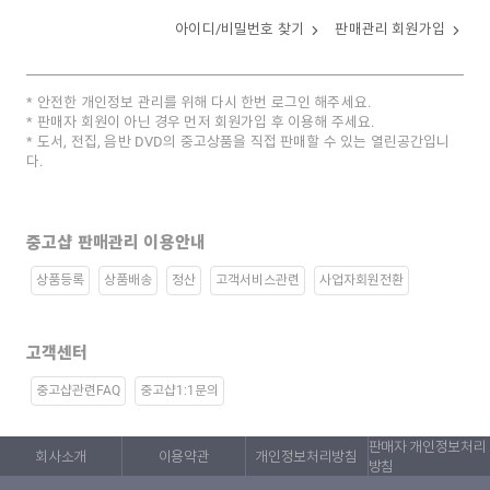
아이디/비밀번호 찾기
판매관리 회원가입
안전한 개인정보 관리를 위해 다시 한번 로그인 해주세요.
판매자 회원이 아닌 경우 먼저 회원가입 후 이용해 주세요.
도서, 전집, 음반 DVD의 중고상품을 직접 판매할 수 있는 열린공간입니
다.
중고샵 판매관리 이용안내
상품등록
상품배송
정산
고객서비스관련
사업자회원전환
고객센터
중고샵관련FAQ
중고샵1:1문의
판매자 개인정보처리
회사소개
이용약관
개인정보처리방침
방침