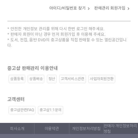
아이디/비밀번호 찾기
판매관리 회원가입
안전한 개인정보 관리를 위해 다시 한번 로그인 해주세요.
판매자 회원이 아닌 경우 먼저 회원가입 후 이용해 주세요.
도서, 전집, 음반 DVD의 중고상품을 직접 판매할 수 있는 열린공간입니
다.
중고샵 판매관리 이용안내
상품등록
상품배송
정산
고객서비스관련
사업자회원전환
고객센터
중고샵관련FAQ
중고샵1:1문의
판매자 개인정보처리
회사소개
이용약관
개인정보처리방침
방침