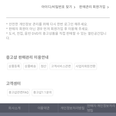
아이디/비밀번호 찾기
판매관리 회원가입
안전한 개인정보 관리를 위해 다시 한번 로그인 해주세요.
판매자 회원이 아닌 경우 먼저 회원가입 후 이용해 주세요.
도서, 전집, 음반 DVD의 중고상품을 직접 판매할 수 있는 열린공간입니
다.
중고샵 판매관리 이용안내
상품등록
상품배송
정산
고객서비스관련
사업자회원전환
고객센터
중고샵관련FAQ
중고샵1:1문의
판매자 개인정보처리
회사소개
이용약관
개인정보처리방침
방침