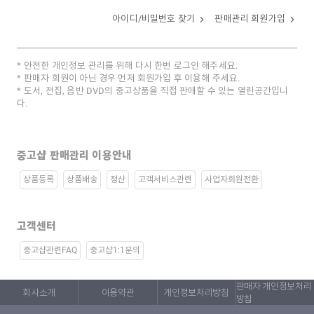
아이디/비밀번호 찾기
판매관리 회원가입
안전한 개인정보 관리를 위해 다시 한번 로그인 해주세요.
판매자 회원이 아닌 경우 먼저 회원가입 후 이용해 주세요.
도서, 전집, 음반 DVD의 중고상품을 직접 판매할 수 있는 열린공간입니
다.
중고샵 판매관리 이용안내
상품등록
상품배송
정산
고객서비스관련
사업자회원전환
고객센터
중고샵관련FAQ
중고샵1:1문의
판매자 개인정보처리
회사소개
이용약관
개인정보처리방침
방침