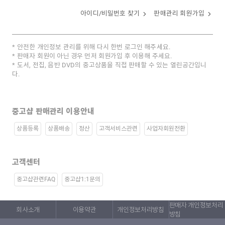
아이디/비밀번호 찾기
판매관리 회원가입
안전한 개인정보 관리를 위해 다시 한번 로그인 해주세요.
판매자 회원이 아닌 경우 먼저 회원가입 후 이용해 주세요.
도서, 전집, 음반 DVD의 중고상품을 직접 판매할 수 있는 열린공간입니
다.
중고샵 판매관리 이용안내
상품등록
상품배송
정산
고객서비스관련
사업자회원전환
고객센터
중고샵관련FAQ
중고샵1:1문의
판매자 개인정보처리
회사소개
이용약관
개인정보처리방침
방침