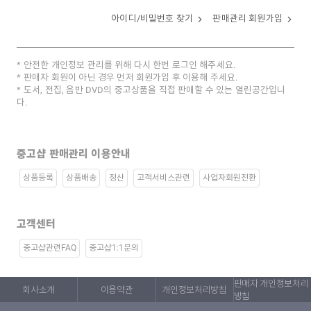
아이디/비밀번호 찾기
판매관리 회원가입
안전한 개인정보 관리를 위해 다시 한번 로그인 해주세요.
판매자 회원이 아닌 경우 먼저 회원가입 후 이용해 주세요.
도서, 전집, 음반 DVD의 중고상품을 직접 판매할 수 있는 열린공간입니
다.
중고샵 판매관리 이용안내
상품등록
상품배송
정산
고객서비스관련
사업자회원전환
고객센터
중고샵관련FAQ
중고샵1:1문의
판매자 개인정보처리
회사소개
이용약관
개인정보처리방침
방침