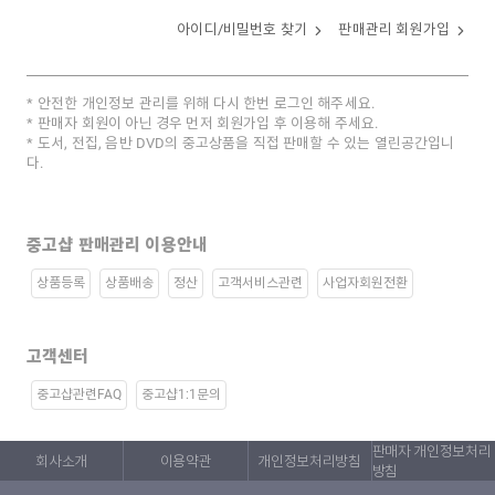
아이디/비밀번호 찾기
판매관리 회원가입
안전한 개인정보 관리를 위해 다시 한번 로그인 해주세요.
판매자 회원이 아닌 경우 먼저 회원가입 후 이용해 주세요.
도서, 전집, 음반 DVD의 중고상품을 직접 판매할 수 있는 열린공간입니
다.
중고샵 판매관리 이용안내
상품등록
상품배송
정산
고객서비스관련
사업자회원전환
고객센터
중고샵관련FAQ
중고샵1:1문의
판매자 개인정보처리
회사소개
이용약관
개인정보처리방침
방침