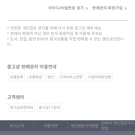
아이디/비밀번호 찾기
판매관리 회원가입
안전한 개인정보 관리를 위해 다시 한번 로그인 해주세요.
판매자 회원이 아닌 경우 먼저 회원가입 후 이용해 주세요.
도서, 전집, 음반 DVD의 중고상품을 직접 판매할 수 있는 열린공간입니
다.
중고샵 판매관리 이용안내
상품등록
상품배송
정산
고객서비스관련
사업자회원전환
고객센터
중고샵관련FAQ
중고샵1:1문의
판매자 개인정보처리
회사소개
이용약관
개인정보처리방침
방침