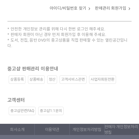
아이디/비밀번호 찾기
판매관리 회원가입
안전한 개인정보 관리를 위해 다시 한번 로그인 해주세요.
판매자 회원이 아닌 경우 먼저 회원가입 후 이용해 주세요.
도서, 전집, 음반 DVD의 중고상품을 직접 판매할 수 있는 열린공간입니
다.
중고샵 판매관리 이용안내
상품등록
상품배송
정산
고객서비스관련
사업자회원전환
고객센터
중고샵관련FAQ
중고샵1:1문의
판매자 개인정보처리
회사소개
이용약관
개인정보처리방침
방침