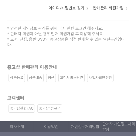
아이디/비밀번호 찾기
판매관리 회원가입
안전한 개인정보 관리를 위해 다시 한번 로그인 해주세요.
판매자 회원이 아닌 경우 먼저 회원가입 후 이용해 주세요.
도서, 전집, 음반 DVD의 중고상품을 직접 판매할 수 있는 열린공간입니
다.
중고샵 판매관리 이용안내
상품등록
상품배송
정산
고객서비스관련
사업자회원전환
고객센터
중고샵관련FAQ
중고샵1:1문의
판매자 개인정보처리
회사소개
이용약관
개인정보처리방침
방침