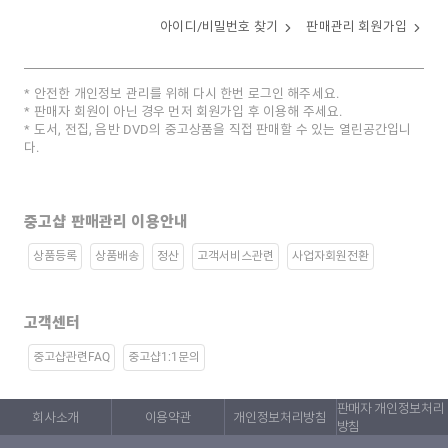
아이디/비밀번호 찾기
판매관리 회원가입
안전한 개인정보 관리를 위해 다시 한번 로그인 해주세요.
판매자 회원이 아닌 경우 먼저 회원가입 후 이용해 주세요.
도서, 전집, 음반 DVD의 중고상품을 직접 판매할 수 있는 열린공간입니
다.
중고샵 판매관리 이용안내
상품등록
상품배송
정산
고객서비스관련
사업자회원전환
고객센터
중고샵관련FAQ
중고샵1:1문의
판매자 개인정보처리
회사소개
이용약관
개인정보처리방침
방침