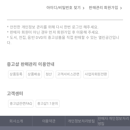
아이디/비밀번호 찾기
판매관리 회원가입
안전한 개인정보 관리를 위해 다시 한번 로그인 해주세요.
판매자 회원이 아닌 경우 먼저 회원가입 후 이용해 주세요.
도서, 전집, 음반 DVD의 중고상품을 직접 판매할 수 있는 열린공간입니
다.
중고샵 판매관리 이용안내
상품등록
상품배송
정산
고객서비스관련
사업자회원전환
고객센터
중고샵관련FAQ
중고샵1:1문의
판매자 개인정보처리
회사소개
이용약관
개인정보처리방침
방침