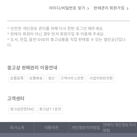
아이디/비밀번호 찾기
판매관리 회원가입
안전한 개인정보 관리를 위해 다시 한번 로그인 해주세요.
판매자 회원이 아닌 경우 먼저 회원가입 후 이용해 주세요.
도서, 전집, 음반 DVD의 중고상품을 직접 판매할 수 있는 열린공간입니
다.
중고샵 판매관리 이용안내
상품등록
상품배송
정산
고객서비스관련
사업자회원전환
고객센터
중고샵관련FAQ
중고샵1:1문의
판매자 개인정보처리
회사소개
이용약관
개인정보처리방침
방침