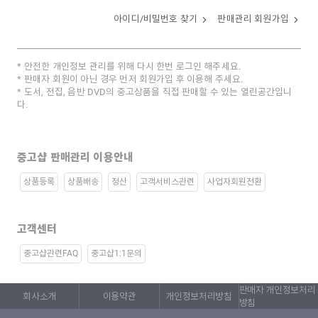
아이디/비밀번호 찾기
판매관리 회원가입
안전한 개인정보 관리를 위해 다시 한번 로그인 해주세요.
판매자 회원이 아닌 경우 먼저 회원가입 후 이용해 주세요.
도서, 전집, 음반 DVD의 중고상품을 직접 판매할 수 있는 열린공간입니
다.
중고샵 판매관리 이용안내
상품등록
상품배송
정산
고객서비스관련
사업자회원전환
고객센터
중고샵관련FAQ
중고샵1:1문의
판매자 개인정보처리
회사소개
이용약관
개인정보처리방침
방침