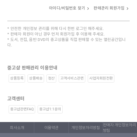
아이디/비밀번호 찾기
판매관리 회원가입
안전한 개인정보 관리를 위해 다시 한번 로그인 해주세요.
판매자 회원이 아닌 경우 먼저 회원가입 후 이용해 주세요.
도서, 전집, 음반 DVD의 중고상품을 직접 판매할 수 있는 열린공간입니
다.
중고샵 판매관리 이용안내
상품등록
상품배송
정산
고객서비스관련
사업자회원전환
고객센터
중고샵관련FAQ
중고샵1:1문의
판매자 개인정보처리
회사소개
이용약관
개인정보처리방침
방침