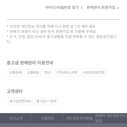
아이디/비밀번호 찾기
판매관리 회원가입
안전한 개인정보 관리를 위해 다시 한번 로그인 해주세요.
판매자 회원이 아닌 경우 먼저 회원가입 후 이용해 주세요.
도서, 전집, 음반 DVD의 중고상품을 직접 판매할 수 있는 열린공간입니
다.
중고샵 판매관리 이용안내
상품등록
상품배송
정산
고객서비스관련
사업자회원전환
고객센터
중고샵관련FAQ
중고샵1:1문의
판매자 개인정보처리
회사소개
이용약관
개인정보처리방침
방침