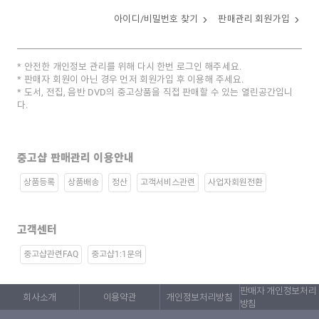
아이디/비밀번호 찾기
판매관리 회원가입
안전한 개인정보 관리를 위해 다시 한번 로그인 해주세요.
판매자 회원이 아닌 경우 먼저 회원가입 후 이용해 주세요.
도서, 전집, 음반 DVD의 중고상품을 직접 판매할 수 있는 열린공간입니
다.
중고샵 판매관리 이용안내
상품등록
상품배송
정산
고객서비스관련
사업자회원전환
고객센터
중고샵관련FAQ
중고샵1:1문의
판매자 개인정보처리
회사소개
이용약관
개인정보처리방침
방침