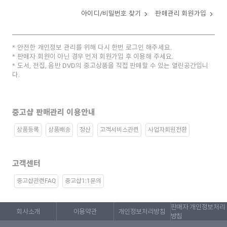
아이디/비밀번호 찾기
판매관리 회원가입
안전한 개인정보 관리를 위해 다시 한번 로그인 해주세요.
판매자 회원이 아닌 경우 먼저 회원가입 후 이용해 주세요.
도서, 전집, 음반 DVD의 중고상품을 직접 판매할 수 있는 열린공간입니
다.
중고샵 판매관리 이용안내
상품등록
상품배송
정산
고객서비스관련
사업자회원전환
고객센터
중고샵관련FAQ
중고샵1:1문의
판매자 개인정보처리
회사소개
이용약관
개인정보처리방침
방침