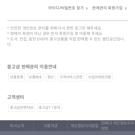
아이디/비밀번호 찾기
판매관리 회원가입
안전한 개인정보 관리를 위해 다시 한번 로그인 해주세요.
판매자 회원이 아닌 경우 먼저 회원가입 후 이용해 주세요.
도서, 전집, 음반 DVD의 중고상품을 직접 판매할 수 있는 열린공간입니
다.
중고샵 판매관리 이용안내
상품등록
상품배송
정산
고객서비스관련
사업자회원전환
고객센터
중고샵관련FAQ
중고샵1:1문의
판매자 개인정보처리
회사소개
이용약관
개인정보처리방침
방침