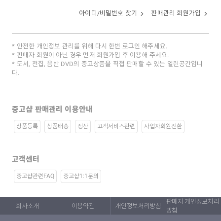
아이디/비밀번호 찾기
판매관리 회원가입
안전한 개인정보 관리를 위해 다시 한번 로그인 해주세요.
판매자 회원이 아닌 경우 먼저 회원가입 후 이용해 주세요.
도서, 전집, 음반 DVD의 중고상품을 직접 판매할 수 있는 열린공간입니
다.
중고샵 판매관리 이용안내
상품등록
상품배송
정산
고객서비스관련
사업자회원전환
고객센터
중고샵관련FAQ
중고샵1:1문의
판매자 개인정보처리
회사소개
이용약관
개인정보처리방침
방침