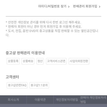
아이디/비밀번호 찾기
판매관리 회원가입
안전한 개인정보 관리를 위해 다시 한번 로그인 해주세요.
판매자 회원이 아닌 경우 먼저 회원가입 후 이용해 주세요.
도서, 전집, 음반 DVD의 중고상품을 직접 판매할 수 있는 열린공간입니
다.
중고샵 판매관리 이용안내
상품등록
상품배송
정산
고객서비스관련
사업자회원전환
고객센터
중고샵관련FAQ
중고샵1:1문의
판매자 개인정보처리
회사소개
이용약관
개인정보처리방침
방침