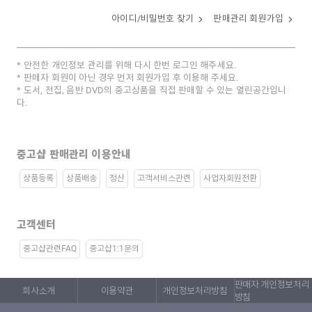
아이디/비밀번호 찾기
판매관리 회원가입
안전한 개인정보 관리를 위해 다시 한번 로그인 해주세요.
판매자 회원이 아닌 경우 먼저 회원가입 후 이용해 주세요.
도서, 전집, 음반 DVD의 중고상품을 직접 판매할 수 있는 열린공간입니
다.
중고샵 판매관리 이용안내
상품등록
상품배송
정산
고객서비스관련
사업자회원전환
고객센터
중고샵관련FAQ
중고샵1:1문의
판매자 개인정보처리
회사소개
이용약관
개인정보처리방침
방침