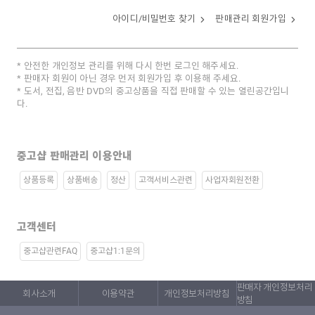
아이디/비밀번호 찾기
판매관리 회원가입
안전한 개인정보 관리를 위해 다시 한번 로그인 해주세요.
판매자 회원이 아닌 경우 먼저 회원가입 후 이용해 주세요.
도서, 전집, 음반 DVD의 중고상품을 직접 판매할 수 있는 열린공간입니
다.
중고샵 판매관리 이용안내
상품등록
상품배송
정산
고객서비스관련
사업자회원전환
고객센터
중고샵관련FAQ
중고샵1:1문의
판매자 개인정보처리
회사소개
이용약관
개인정보처리방침
방침