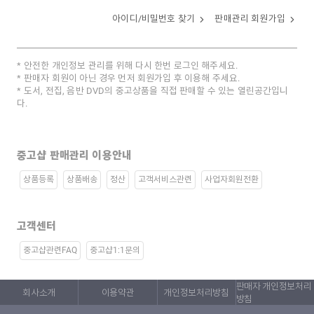
아이디/비밀번호 찾기
판매관리 회원가입
안전한 개인정보 관리를 위해 다시 한번 로그인 해주세요.
판매자 회원이 아닌 경우 먼저 회원가입 후 이용해 주세요.
도서, 전집, 음반 DVD의 중고상품을 직접 판매할 수 있는 열린공간입니
다.
중고샵 판매관리 이용안내
상품등록
상품배송
정산
고객서비스관련
사업자회원전환
고객센터
중고샵관련FAQ
중고샵1:1문의
판매자 개인정보처리
회사소개
이용약관
개인정보처리방침
방침