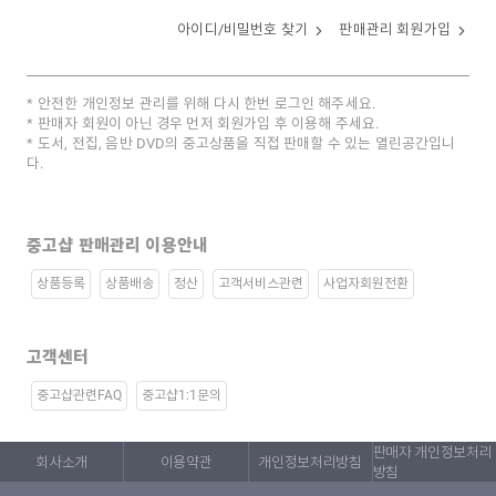
아이디/비밀번호 찾기
판매관리 회원가입
안전한 개인정보 관리를 위해 다시 한번 로그인 해주세요.
판매자 회원이 아닌 경우 먼저 회원가입 후 이용해 주세요.
도서, 전집, 음반 DVD의 중고상품을 직접 판매할 수 있는 열린공간입니
다.
중고샵 판매관리 이용안내
상품등록
상품배송
정산
고객서비스관련
사업자회원전환
고객센터
중고샵관련FAQ
중고샵1:1문의
판매자 개인정보처리
회사소개
이용약관
개인정보처리방침
방침