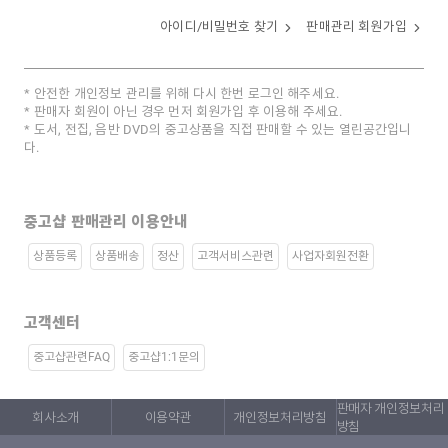
아이디/비밀번호 찾기
판매관리 회원가입
안전한 개인정보 관리를 위해 다시 한번 로그인 해주세요.
판매자 회원이 아닌 경우 먼저 회원가입 후 이용해 주세요.
도서, 전집, 음반 DVD의 중고상품을 직접 판매할 수 있는 열린공간입니
다.
중고샵 판매관리 이용안내
상품등록
상품배송
정산
고객서비스관련
사업자회원전환
고객센터
중고샵관련FAQ
중고샵1:1문의
판매자 개인정보처리
회사소개
이용약관
개인정보처리방침
방침