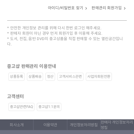
아이디/비밀번호 찾기
판매관리 회원가입
안전한 개인정보 관리를 위해 다시 한번 로그인 해주세요.
판매자 회원이 아닌 경우 먼저 회원가입 후 이용해 주세요.
도서, 전집, 음반 DVD의 중고상품을 직접 판매할 수 있는 열린공간입니
다.
중고샵 판매관리 이용안내
상품등록
상품배송
정산
고객서비스관련
사업자회원전환
고객센터
중고샵관련FAQ
중고샵1:1문의
판매자 개인정보처리
회사소개
이용약관
개인정보처리방침
방침