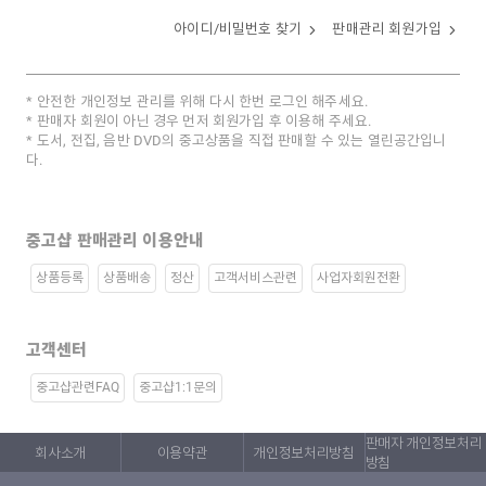
아이디/비밀번호 찾기
판매관리 회원가입
안전한 개인정보 관리를 위해 다시 한번 로그인 해주세요.
판매자 회원이 아닌 경우 먼저 회원가입 후 이용해 주세요.
도서, 전집, 음반 DVD의 중고상품을 직접 판매할 수 있는 열린공간입니
다.
중고샵 판매관리 이용안내
상품등록
상품배송
정산
고객서비스관련
사업자회원전환
고객센터
중고샵관련FAQ
중고샵1:1문의
판매자 개인정보처리
회사소개
이용약관
개인정보처리방침
방침