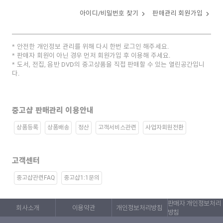
아이디/비밀번호 찾기
판매관리 회원가입
안전한 개인정보 관리를 위해 다시 한번 로그인 해주세요.
판매자 회원이 아닌 경우 먼저 회원가입 후 이용해 주세요.
도서, 전집, 음반 DVD의 중고상품을 직접 판매할 수 있는 열린공간입니
다.
중고샵 판매관리 이용안내
상품등록
상품배송
정산
고객서비스관련
사업자회원전환
고객센터
중고샵관련FAQ
중고샵1:1문의
판매자 개인정보처리
회사소개
이용약관
개인정보처리방침
방침