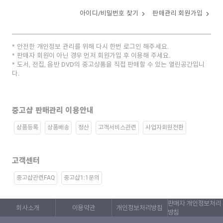
아이디/비밀번호 찾기
판매관리 회원가입
안전한 개인정보 관리를 위해 다시 한번 로그인 해주세요.
판매자 회원이 아닌 경우 먼저 회원가입 후 이용해 주세요.
도서, 전집, 음반 DVD의 중고상품을 직접 판매할 수 있는 열린공간입니
다.
중고샵 판매관리 이용안내
상품등록
상품배송
정산
고객서비스관련
사업자회원전환
고객센터
중고샵관련FAQ
중고샵1:1문의
판매자 개인정보처리
회사소개
이용약관
개인정보처리방침
방침