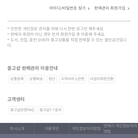
아이디/비밀번호 찾기
판매관리 회원가입
안전한 개인정보 관리를 위해 다시 한번 로그인 해주세요.
판매자 회원이 아닌 경우 먼저 회원가입 후 이용해 주세요.
도서, 전집, 음반 DVD의 중고상품을 직접 판매할 수 있는 열린공간입니
다.
중고샵 판매관리 이용안내
상품등록
상품배송
정산
고객서비스관련
사업자회원전환
고객센터
중고샵관련FAQ
중고샵1:1문의
판매자 개인정보처리
회사소개
이용약관
개인정보처리방침
방침