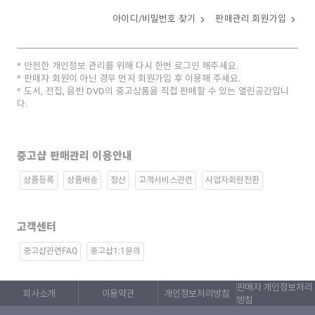
아이디/비밀번호 찾기
판매관리 회원가입
안전한 개인정보 관리를 위해 다시 한번 로그인 해주세요.
판매자 회원이 아닌 경우 먼저 회원가입 후 이용해 주세요.
도서, 전집, 음반 DVD의 중고상품을 직접 판매할 수 있는 열린공간입니
다.
중고샵 판매관리 이용안내
상품등록
상품배송
정산
고객서비스관련
사업자회원전환
고객센터
중고샵관련FAQ
중고샵1:1문의
판매자 개인정보처리
회사소개
이용약관
개인정보처리방침
방침