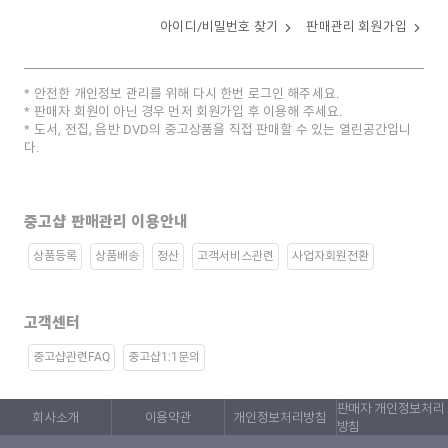
아이디/비밀번호 찾기
판매관리 회원가입
안전한 개인정보 관리를 위해 다시 한번 로그인 해주세요.
판매자 회원이 아닌 경우 먼저 회원가입 후 이용해 주세요.
도서, 전집, 음반 DVD의 중고상품을 직접 판매할 수 있는 열린공간입니
다.
중고샵 판매관리 이용안내
상품등록
상품배송
정산
고객서비스관련
사업자회원전환
고객센터
중고샵관련FAQ
중고샵1:1문의
판매자 개인정보처리
회사소개
이용약관
개인정보처리방침
방침