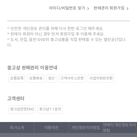
아이디/비밀번호 찾기
판매관리 회원가입
안전한 개인정보 관리를 위해 다시 한번 로그인 해주세요.
판매자 회원이 아닌 경우 먼저 회원가입 후 이용해 주세요.
도서, 전집, 음반 DVD의 중고상품을 직접 판매할 수 있는 열린공간입니
다.
중고샵 판매관리 이용안내
상품등록
상품배송
정산
고객서비스관련
사업자회원전환
고객센터
중고샵관련FAQ
중고샵1:1문의
판매자 개인정보처리
회사소개
이용약관
개인정보처리방침
방침