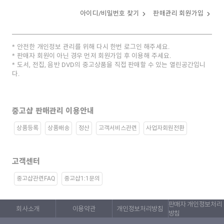
아이디/비밀번호 찾기
판매관리 회원가입
안전한 개인정보 관리를 위해 다시 한번 로그인 해주세요.
판매자 회원이 아닌 경우 먼저 회원가입 후 이용해 주세요.
도서, 전집, 음반 DVD의 중고상품을 직접 판매할 수 있는 열린공간입니
다.
중고샵 판매관리 이용안내
상품등록
상품배송
정산
고객서비스관련
사업자회원전환
고객센터
중고샵관련FAQ
중고샵1:1문의
판매자 개인정보처리
회사소개
이용약관
개인정보처리방침
방침