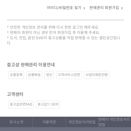
아이디/비밀번호 찾기
판매관리 회원가입
안전한 개인정보 관리를 위해 다시 한번 로그인 해주세요.
판매자 회원이 아닌 경우 먼저 회원가입 후 이용해 주세요.
도서, 전집, 음반 DVD의 중고상품을 직접 판매할 수 있는 열린공간입니
다.
중고샵 판매관리 이용안내
상품등록
상품배송
정산
고객서비스관련
사업자회원전환
고객센터
중고샵관련FAQ
중고샵1:1문의
판매자 개인정보처리
회사소개
이용약관
개인정보처리방침
방침