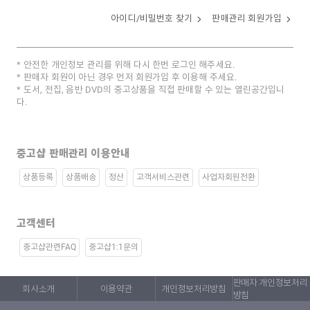
아이디/비밀번호 찾기
판매관리 회원가입
안전한 개인정보 관리를 위해 다시 한번 로그인 해주세요.
판매자 회원이 아닌 경우 먼저 회원가입 후 이용해 주세요.
도서, 전집, 음반 DVD의 중고상품을 직접 판매할 수 있는 열린공간입니
다.
중고샵 판매관리 이용안내
상품등록
상품배송
정산
고객서비스관련
사업자회원전환
고객센터
중고샵관련FAQ
중고샵1:1문의
판매자 개인정보처리
회사소개
이용약관
개인정보처리방침
방침