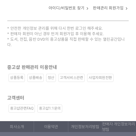
아이디/비밀번호 찾기
판매관리 회원가입
안전한 개인정보 관리를 위해 다시 한번 로그인 해주세요.
판매자 회원이 아닌 경우 먼저 회원가입 후 이용해 주세요.
도서, 전집, 음반 DVD의 중고상품을 직접 판매할 수 있는 열린공간입니
다.
중고샵 판매관리 이용안내
상품등록
상품배송
정산
고객서비스관련
사업자회원전환
고객센터
중고샵관련FAQ
중고샵1:1문의
판매자 개인정보처리
회사소개
이용약관
개인정보처리방침
방침