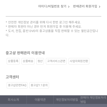
아이디/비밀번호 찾기
판매관리 회원가입
안전한 개인정보 관리를 위해 다시 한번 로그인 해주세요.
판매자 회원이 아닌 경우 먼저 회원가입 후 이용해 주세요.
도서, 전집, 음반 DVD의 중고상품을 직접 판매할 수 있는 열린공간입니
다.
중고샵 판매관리 이용안내
상품등록
상품배송
정산
고객서비스관련
사업자회원전환
고객센터
중고샵관련FAQ
중고샵1:1문의
판매자 개인정보처리
회사소개
이용약관
개인정보처리방침
방침