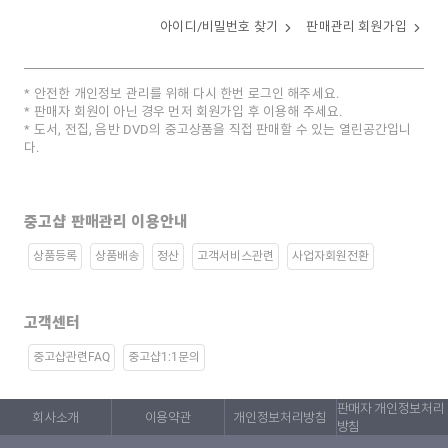
아이디/비밀번호 찾기
판매관리 회원가입
안전한 개인정보 관리를 위해 다시 한번 로그인 해주세요.
판매자 회원이 아닌 경우 먼저 회원가입 후 이용해 주세요.
도서, 전집, 음반 DVD의 중고상품을 직접 판매할 수 있는 열린공간입니
다.
중고샵 판매관리 이용안내
상품등록
상품배송
정산
고객서비스관련
사업자회원전환
고객센터
중고샵관련FAQ
중고샵1:1문의
판매자 개인정보처리
회사소개
이용약관
개인정보처리방침
방침