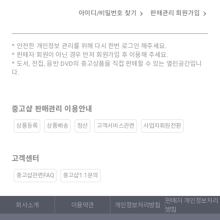
아이디/비밀번호 찾기
판매관리 회원가입
안전한 개인정보 관리를 위해 다시 한번 로그인 해주세요.
판매자 회원이 아닌 경우 먼저 회원가입 후 이용해 주세요.
도서, 전집, 음반 DVD의 중고상품을 직접 판매할 수 있는 열린공간입니
다.
중고샵 판매관리 이용안내
상품등록
상품배송
정산
고객서비스관련
사업자회원전환
고객센터
중고샵관련FAQ
중고샵1:1문의
판매자 개인정보처리
회사소개
이용약관
개인정보처리방침
방침