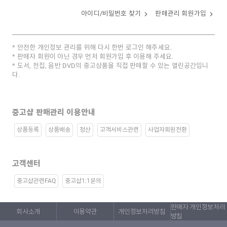
아이디/비밀번호 찾기
판매관리 회원가입
안전한 개인정보 관리를 위해 다시 한번 로그인 해주세요.
판매자 회원이 아닌 경우 먼저 회원가입 후 이용해 주세요.
도서, 전집, 음반 DVD의 중고상품을 직접 판매할 수 있는 열린공간입니
다.
중고샵 판매관리 이용안내
상품등록
상품배송
정산
고객서비스관련
사업자회원전환
고객센터
중고샵관련FAQ
중고샵1:1문의
판매자 개인정보처리
회사소개
이용약관
개인정보처리방침
방침