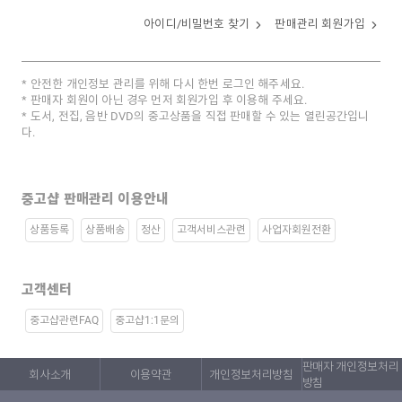
아이디/비밀번호 찾기
판매관리 회원가입
안전한 개인정보 관리를 위해 다시 한번 로그인 해주세요.
판매자 회원이 아닌 경우 먼저 회원가입 후 이용해 주세요.
도서, 전집, 음반 DVD의 중고상품을 직접 판매할 수 있는 열린공간입니
다.
중고샵 판매관리 이용안내
상품등록
상품배송
정산
고객서비스관련
사업자회원전환
고객센터
중고샵관련FAQ
중고샵1:1문의
판매자 개인정보처리
회사소개
이용약관
개인정보처리방침
방침